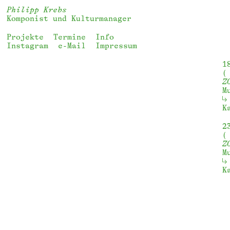
Philipp Krebs
Komponist und Kulturmanager
Projekte
Termine
Info
Instagram
e-Mail
Impressum
1
Z
M
K
2
Z
M
K