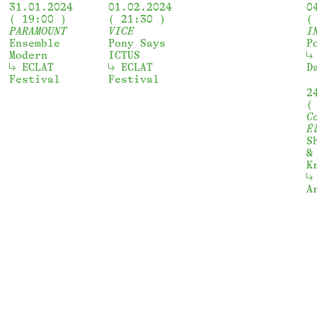
31.01.2024
01.02.2024
0
19:00
21:30
PARAMOUNT
VICE
I
Ensemble
Pony Says
P
Modern
ICTUS
ECLAT 
ECLAT 
D
Festival
Festival
2
C
É
S
&
K
A