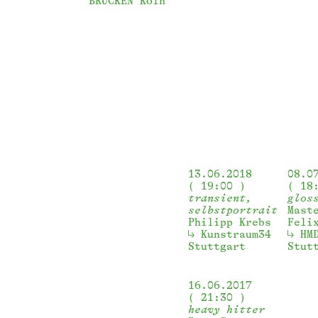
BRÜCKEN Köln
13.06.2018
08.0
19:00
18
transient,
glos
selbstportrait
Mast
Philipp Krebs
Feli
Kunstraum34 
HM
Stuttgart
Stut
16.06.2017
21:30
heavy hitter