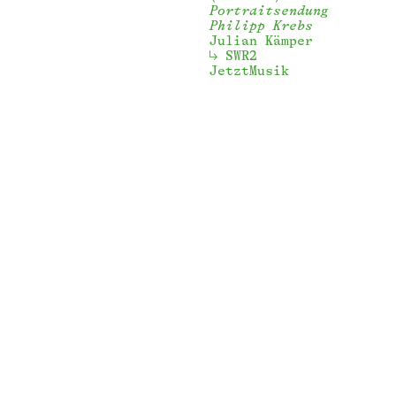
Portraitsendung
Philipp Krebs
Julian Kämper
SWR2 
JetztMusik