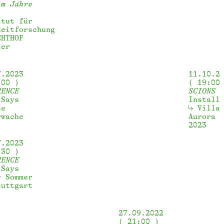
im Jahre
itut für
zeitforschung
CHTHOF 
ter
7.2023
11.10.2
:00
19:00
RENCE
SCIONS
 Says
Install
te 
Villa
rwache 
Aurora 
2023
7.2023
:30
RENCE
 Says
r Sommer 
tuttgart
27.09.2022
21:00