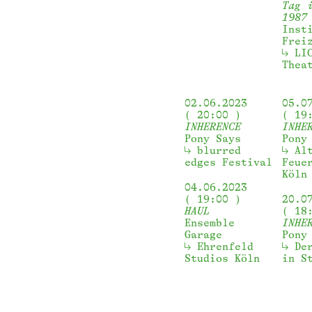
Tag 
1987
Inst
Frei
LI
Thea
02.06.2023
05.0
20:00
19
INHERENCE
INHE
Pony Says
Pony
blurred 
Al
edges Festival
Feue
Köln
04.06.2023
19:00
20.0
HAUL
18
Ensemble
INHE
Garage
Pony
Ehrenfeld 
De
Studios Köln
in S