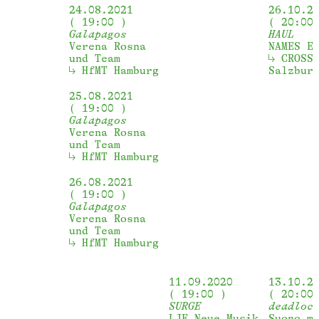
24.08.2021
26.10.2
19:00
20:00
Galapagos
HAUL
Verena Rosna
NAMES E
und Team
CROSS
HfMT Hamburg
Salzbur
25.08.2021
19:00
Galapagos
Verena Rosna
und Team
HfMT Hamburg
26.08.2021
19:00
Galapagos
Verena Rosna
und Team
HfMT Hamburg
11.09.2020
13.10.2
19:00
20:00
SURGE
deadloc
LJE Neue Musik
Suono m