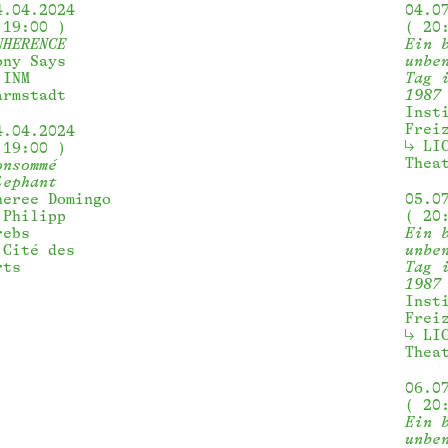
4.04.2024
04.0
19:00
20
NHERENCE
Ein 
ony Says
unbe
INM 
Tag 
armstadt
1987
Inst
Frei
4.04.2024
LI
19:00
Thea
onsommé
lephant
heree Domingo
05.0
 Philipp
20
rebs
Ein 
Cité des 
unbe
rts
Tag 
1987
Inst
Frei
LI
Thea
06.0
20
Ein 
unbe