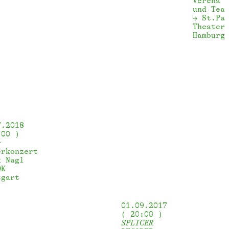
Verena 
und Tea
St.Pa
Theater
Hamburg
7.2018
:00
s
erkonzert
x Nagl
DK 
tgart
01.09.2017
20:00
SPLICER