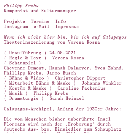
Philipp Krebs
Komponist und Kulturmanager
Projekte
Termine
Info
Instagram
e-Mail
Impressum
Wenn ich nicht hier bin, bin ich auf Galapagos
Theaterinszenierung von Verena Rosna
( Uraufführung ) 24.08.2021
( Regie & Text )
Verena Rosna
( Schauspiel )
Cheyenne Demont, Hannah Dalmeyer, Yves Zahnd,
Phillipp Krebs, Jarmo Busch
( Bühne & Video )
Christopher Dippert
( Mitarbeit Bühne & Maske )
Johanna Winkler
( Kostüm & Maske )
Caroline Packenius
( Musik )
Philipp Krebs
( Dramaturgie )
Sarah Heinzel
Galapagos-Archipel, Anfang der 1930er Jahre:
Die vom Menschen bisher unberührte Insel
Floreana wird nach der ‚Eroberung‘ durch
deutsche Aus- bzw. Einsiedler zum Schauplatz