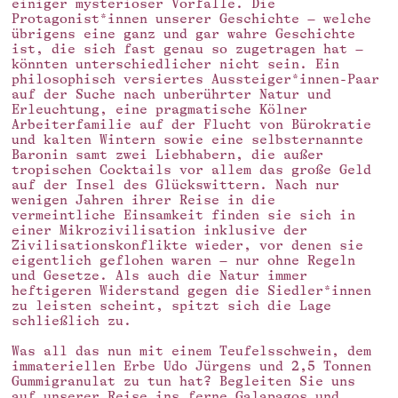
einiger mysteriöser Vorfälle. Die
Protagonist*innen unserer Geschichte – welche
übrigens eine ganz und gar wahre Geschichte
ist, die sich fast genau so zugetragen hat –
könnten unterschiedlicher nicht sein. Ein
philosophisch versiertes Aussteiger*innen-Paar
auf der Suche nach unberührter Natur und
Erleuchtung, eine pragmatische Kölner
Arbeiterfamilie auf der Flucht von Bürokratie
und kalten Wintern sowie eine selbsternannte
Baronin samt zwei Liebhabern, die außer
tropischen Cocktails vor allem das große Geld
auf der Insel des Glückswittern. Nach nur
wenigen Jahren ihrer Reise in die
vermeintliche Einsamkeit finden sie sich in
einer Mikrozivilisation inklusive der
Zivilisationskonflikte wieder, vor denen sie
eigentlich geflohen waren – nur ohne Regeln
und Gesetze. Als auch die Natur immer
heftigeren Widerstand gegen die Siedler*innen
zu leisten scheint, spitzt sich die Lage
schließlich zu.
Was all das nun mit einem Teufelsschwein, dem
immateriellen Erbe Udo Jürgens und 2,5 Tonnen
Gummigranulat zu tun hat? Begleiten Sie uns
auf unserer Reise ins ferne Galapagos und